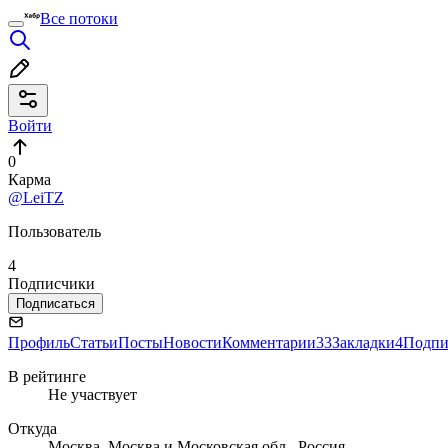
Все потоки
Войти
0
Карма
@LeiTZ
Пользователь
4
Подписчики
Подписаться
Профиль
Статьи
Посты
Новости
Комментарии
33
Закладки
4
Подпи
В рейтинге
Не участвует
Откуда
Москва, Москва и Московская обл., Россия