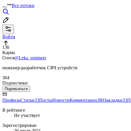
Все потоки
Войти
136
Карма
Олеся
@Leka_engineer
инженер-разработчик СВЧ устройств
304
Подписчики
Подписаться
Профиль
Статьи
33
Посты
Новости
Комментарии
380
Закладки
33
П
В рейтинге
Не участвует
Зарегистрирован
26 июля 2021