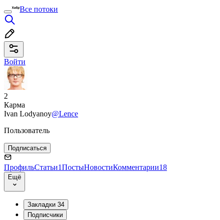
Все потоки
Войти
2
Карма
Ivan Lodyanoy
@Lence
Пользователь
Подписаться
Профиль
Статьи
1
Посты
Новости
Комментарии
18
Ещё
Закладки
34
Подписчики