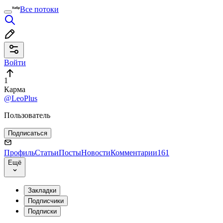
Все потоки
Войти
1
Карма
@LeoPlus
Пользователь
Подписаться
Профиль
Статьи
Посты
Новости
Комментарии
161
Ещё
Закладки
Подписчики
Подписки