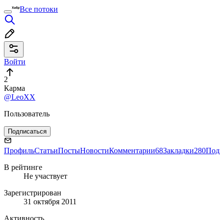
Все потоки
Войти
2
Карма
@LeoXX
Пользователь
Подписаться
Профиль
Статьи
Посты
Новости
Комментарии
68
Закладки
280
Под
В рейтинге
Не участвует
Зарегистрирован
31 октября 2011
Активность