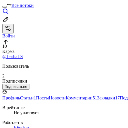
Все потоки
Войти
10
Карма
@LeshaLS
Пользователь
2
Подписчики
Подписаться
Профиль
Статьи
1
Посты
Новости
Комментарии
51
Закладки
17
Под
В рейтинге
Не участвует
Работает в
lsFusion