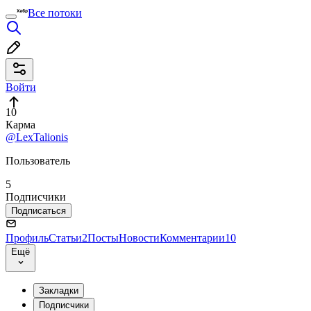
Все потоки
Войти
10
Карма
@LexTalionis
Пользователь
5
Подписчики
Подписаться
Профиль
Статьи
2
Посты
Новости
Комментарии
10
Ещё
Закладки
Подписчики