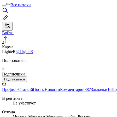
Все потоки
Войти
27
Карма
LighteR
@LighteR
Пользователь
7
Подписчики
Подписаться
Профиль
Статьи
6
Посты
Новости
Комментарии
387
Закладки
16
По
В рейтинге
Не участвует
Откуда
Москва, Москва и Московская обл., Россия