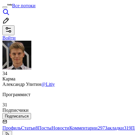
Все потоки
Войти
34
Карма
Александр Улитин
@Litiy
Программист
31
Подписчики
Подписаться
Профиль
Статьи
8
Посты
Новости
Комментарии
297
Закладки
319
П