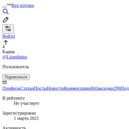
Все потоки
Войти
4
Карма
@Lizardinius
Пользователь
Подписаться
Профиль
Статьи
Посты
Новости
Комментарии
84
Закладки
299
Под
В рейтинге
Не участвует
Зарегистрирован
1 марта 2021
Активность