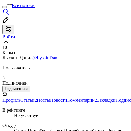
Все потоки
Войти
10
Карма
Лыскин Данил
@LyskinDan
Пользователь
5
Подписчики
Подписаться
Профиль
Статьи
2
Посты
Новости
Комментарии
2
Закладки
Подпис
В рейтинге
Не участвует
Откуда
Санкт-Петербург, Санкт-Петербург и область, Россия