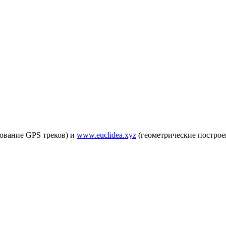
ование GPS треков) и
www.euclidea.xyz
(геометрические построе