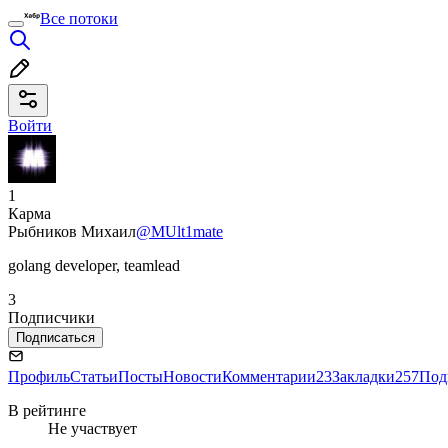
Все потоки
Войти
1
Карма
Рыбников Михаил
@MUlt1mate
golang developer, teamlead
3
Подписчики
Подписаться
Профиль
Статьи
Посты
Новости
Комментарии
23
Закладки
257
Под
В рейтинге
Не участвует