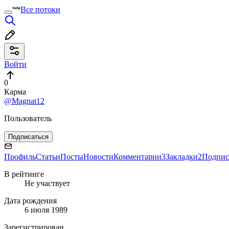
Все потоки
Войти
0
Карма
@Magnat12
Пользователь
Подписаться
Профиль
Статьи
Посты
Новости
Комментарии
3
Закладки
2
Подпис
В рейтинге
Не участвует
Дата рождения
6 июля 1989
Зарегистрирован