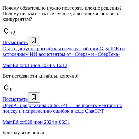
Почему обязательно нужно повторять плохие решения?
Почему нельзя взять всё лучшее, а все плохое оставить
конкурентам?
+2
Посмотреть
Стала доступна российская среда разработки Giga IDE со
встроенным ИИ-ассистентом от «Сбера» и «СберТеха»
MainEditor0
1 июл 2024 в 16:12
Вот негодяи эти китайцы, конечно!
0
Посмотреть
OpenAI представила CriticGPT — нейросеть-ментора по
поиску и исправлению ошибок в коде ChatGPT
MainEditor0
28 июн 2024 в 06:31
Бригаду, я не понял...