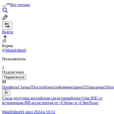
Все потоки
Войти
10
Карма
@MainEditor0
Пользователь
2
Подписчики
Подписаться
Профиль
Статьи
3
Посты
Новости
Комментарии
555
Закладки
5
Под
Стала доступна российская среда разработки Giga IDE со
встроенным ИИ-ассистентом от «Сбера» и «СберТеха»
MainEditor0
1 июл 2024 в 16:12