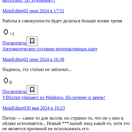
интеллект 3D художнику?
MainEditor0
2 июн 2024 в 17:51
Работы в совокупности будет делаться больше всеми тремя
+1
Посмотреть
Автоматическое создание интерактивных карт
MainEditor0
2 июн 2024 в 16:38
Надеюсь, эту статью не заблочат...
0
Посмотреть
VBScript убирают из Windows. Но почему и зачем?
MainEditor0
30 мая 2024 в 16:23
Питон — самое то для экселя, но странно то, что он у них в
облаке исполняется... Новый ***льный зонд какой-то, хотя это
не является причиной не использовать его.