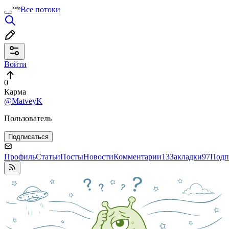
Все потоки
Войти
0
Карма
@MatveyK
Пользователь
Подписаться
Профиль
Статьи
Посты
Новости
Комментарии
13
Закладки
97
Подп