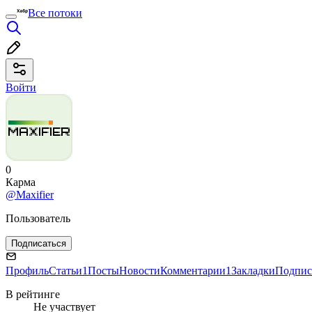
Все потоки
Войти
0
Карма
@Maxifier
Пользователь
Подписаться
Профиль
Статьи
1
Посты
Новости
Комментарии
1
Закладки
Подпис
В рейтинге
Не участвует