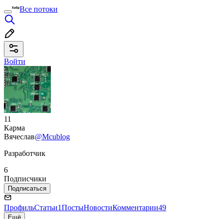
Все потоки
Войти
11
Карма
Вячеслав
@Mcublog
Разработчик
6
Подписчики
Подписаться
Профиль
Статьи
1
Посты
Новости
Комментарии
49
Ещё