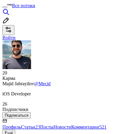
Все потоки
Войти
20
Карма
Majid Jabrayilov
@Mecid
iOS Developer
26
Подписчики
Подписаться
Профиль
Статьи
23
Посты
Новости
Комментарии
521
Ещё