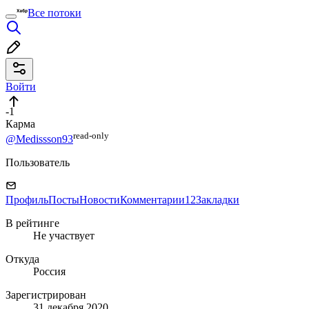
Все потоки
Войти
-1
Карма
read⁠-⁠only
@Medissson93
Пользователь
Профиль
Посты
Новости
Комментарии
12
Закладки
В рейтинге
Не участвует
Откуда
Россия
Зарегистрирован
31 декабря 2020