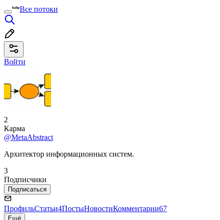
Все потоки
Войти
2
Карма
@MetaAbstract
Архитектор информационных систем.
3
Подписчики
Подписаться
Профиль
Статьи
4
Посты
Новости
Комментарии
67
Ещё