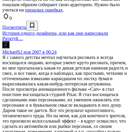
пошлым образом собирают свою аудиторию. Нужно было
учиться на
прошлых ошибках
.
0
Посмотреть
История одного дизайнера, или как они нарисовали
Рататуй…
MichaelS
2 ноя 2007 в 00:24
Я с самого детства мечтал научиться рисовать и всегда
восхищался людьми, которые умеют круто рисовать, причем,
во мне просыпалась какая-то дикая детская наивная радость и
смех, и все такое, когда я наблюдал, как простыми, четкими и
отточенными взмахами карандашом по листку бумаги
вырисовывалась какая-нибудь интересная штуковина.
После просмотра анимационного фильма «Cars» я стал
поистине восхищаться студией Pixar. Я стал восхищаться
сделанными ими персонажами, их умением оживлять эти
персонажи и в буквальном смысле вкладывать в них душу.
Даром такое не дается. Все это результат кропотливого,
титанического труда. Но на меня, как для конечного зрителя,
это произвело колоссальный эффект – я вдруг осмыслил, что
сделать из автомобиля или рыбки персонаж, со своим
характером, поведением, харизмой и т.п. способны только