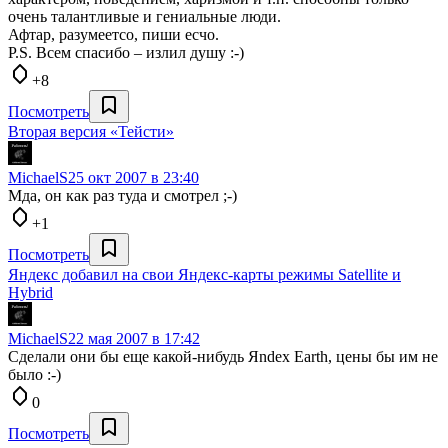
очень талантливые и гениальные люди.
Афтар, разумеетсо, пиши есчо.
P.S. Всем спасибо – излил душу :-)
+8
Посмотреть
Вторая версия «Тейсти»
MichaelS
25 окт 2007 в 23:40
Мда, он как раз туда и смотрел ;-)
+1
Посмотреть
Яндекс добавил на свои Яндекс-карты режимы Satellite и
Hybrid
MichaelS
22 мая 2007 в 17:42
Сделали они бы еще какой-нибудь Яndex Earth, цены бы им не
было :-)
0
Посмотреть