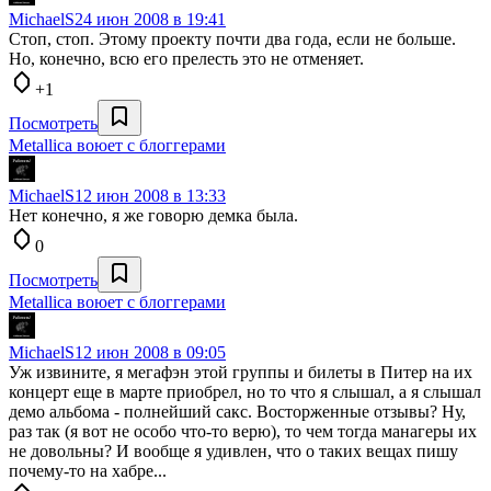
MichaelS
24 июн 2008 в 19:41
Стоп, стоп. Этому проекту почти два года, если не больше.
Но, конечно, всю его прелесть это не отменяет.
+1
Посмотреть
Metallica воюет с блоггерами
MichaelS
12 июн 2008 в 13:33
Нет конечно, я же говорю демка была.
0
Посмотреть
Metallica воюет с блоггерами
MichaelS
12 июн 2008 в 09:05
Уж извините, я мегафэн этой группы и билеты в Питер на их
концерт еще в марте приобрел, но то что я слышал, а я слышал
демо альбома - полнейший сакс. Восторженные отзывы? Ну,
раз так (я вот не особо что-то верю), то чем тогда манагеры их
не довольны? И вообще я удивлен, что о таких вещах пишу
почему-то на хабре...