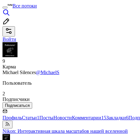
Все потоки
Войти
9
Карма
Michael Silences
@MichaelS
Пользователь
2
Подписчики
Подписаться
Профиль
Статьи
1
Посты
Новости
Комментарии
15
Закладки
6
Подп
Nikon: Интерактивная шкала масштабов нашей вселенной