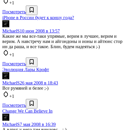
+1
Посмотреть
iPhone в России будет к концу года?
MichaelS
10 июн 2008 в 13:57
Какие же мы все-таки упрямые, верим в лучшее, верим и
верим. А навстречу нам и айгондоны и ионы и айтюнс стор
ин да раша, и все такое. Блин, будем надеяться ;-)
+1
Посмотреть
Эволюция Лары Крофт
MichaelS
26 мая 2008 в 18:43
Все румяней и белее ;-)
+1
Посмотреть
Change We Can Believe In
MichaelS
7 мая 2008 в 16:39
А вдруг у него там виндовс... :-)