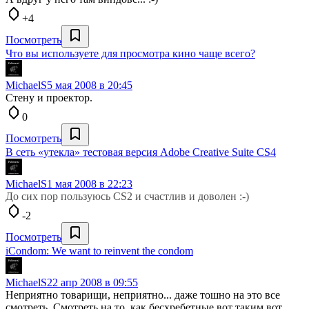
+4
Посмотреть
Что вы используете для просмотра кино чаще всего?
MichaelS
5 мая 2008 в 20:45
Стену и проектор.
0
Посмотреть
В сеть «утекла» тестовая версия Adobe Creative Suite CS4
MichaelS
1 мая 2008 в 22:23
До сих пор пользуюсь CS2 и счастлив и доволен :-)
-2
Посмотреть
iCondom: We want to reinvent the condom
MichaelS
22 апр 2008 в 09:55
Неприятно товарищи, неприятно... даже тошно на это все
смотреть. Смотреть на то, как бесхребетные вот таким вот