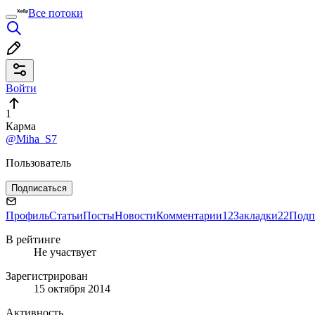
Все потоки
Войти
1
Карма
@Miha_S7
Пользователь
Подписаться
Профиль
Статьи
Посты
Новости
Комментарии
12
Закладки
22
Подп
В рейтинге
Не участвует
Зарегистрирован
15 октября 2014
Активность