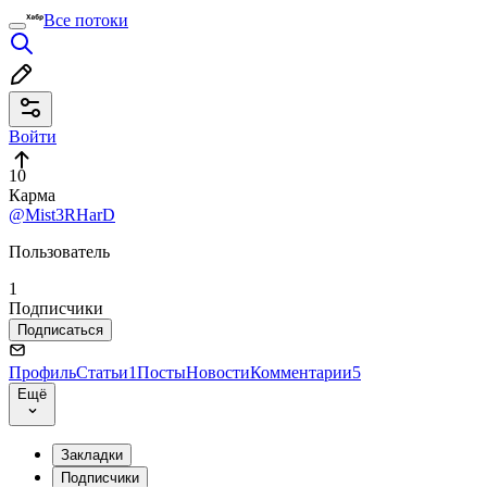
Все потоки
Войти
10
Карма
@Mist3RHarD
Пользователь
1
Подписчики
Подписаться
Профиль
Статьи
1
Посты
Новости
Комментарии
5
Ещё
Закладки
Подписчики