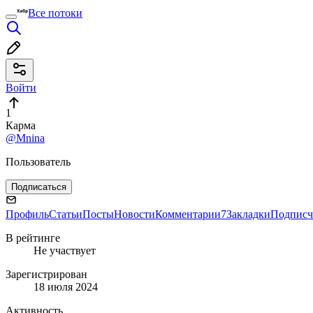
Все потоки
Войти
1
Карма
@Mnina
Пользователь
Подписаться
Профиль
Статьи
Посты
Новости
Комментарии
7
Закладки
Подписч
В рейтинге
Не участвует
Зарегистрирован
18 июля 2024
Активность