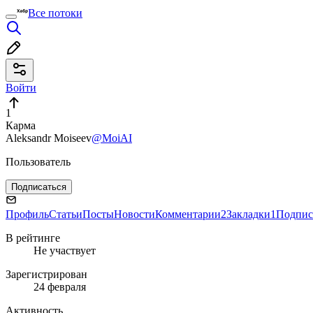
Все потоки
Войти
1
Карма
Aleksandr Moiseev
@MoiAI
Пользователь
Подписаться
Профиль
Статьи
Посты
Новости
Комментарии
2
Закладки
1
Подпис
В рейтинге
Не участвует
Зарегистрирован
24 февраля
Активность