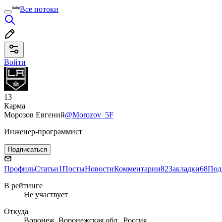
Все потоки
Войти
13
Карма
Морозов Евгений
@Morozov_5F
Инженер-программист
Подписаться
Профиль
Статьи
1
Посты
Новости
Комментарии
82
Закладки
68
Под
В рейтинге
Не участвует
Откуда
Воронеж, Воронежская обл., Россия