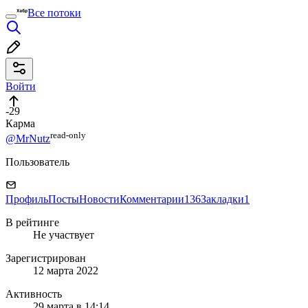
Все потоки
Войти
-29
Карма
read⁠-⁠only
@MrNutz
Пользователь
Профиль
Посты
Новости
Комментарии
136
Закладки
1
В рейтинге
Не участвует
Зарегистрирован
12 марта 2022
Активность
29 марта в 14:14