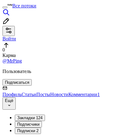
Все потоки
Войти
0
Карма
@MrPing
Пользователь
Подписаться
Профиль
Статьи
Посты
Новости
Комментарии
1
Ещё
Закладки
124
Подписчики
Подписки
2