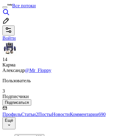
Все потоки
Войти
14
Карма
Александр
@Mr_Floppy
Пользователь
3
Подписчики
Подписаться
Профиль
Статьи
2
Посты
Новости
Комментарии
690
Ещё