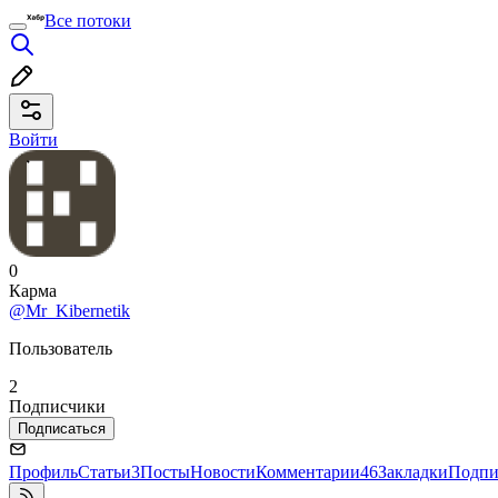
Все потоки
Войти
0
Карма
@Mr_Kibernetik
Пользователь
2
Подписчики
Подписаться
Профиль
Статьи
3
Посты
Новости
Комментарии
46
Закладки
Подпи