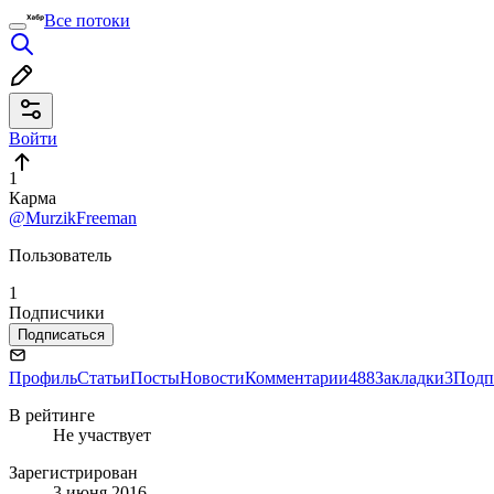
Все потоки
Войти
1
Карма
@MurzikFreeman
Пользователь
1
Подписчики
Подписаться
Профиль
Статьи
Посты
Новости
Комментарии
488
Закладки
3
Подп
В рейтинге
Не участвует
Зарегистрирован
3 июня 2016