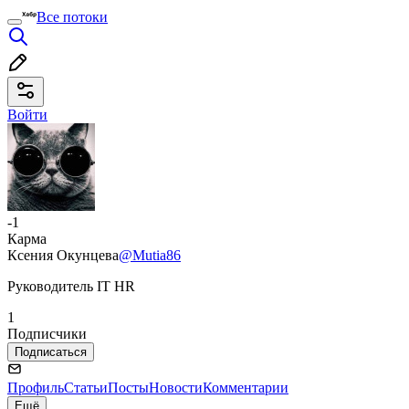
Все потоки
Войти
-1
Карма
Ксения Окунцева
@Mutia86
Руководитель IT HR
1
Подписчики
Подписаться
Профиль
Статьи
Посты
Новости
Комментарии
Ещё