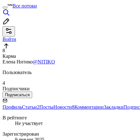
Все потоки
Войти
8
Карма
Елена Нитико
@NITIKO
Пользователь
4
Подписчики
Подписаться
Профиль
Статьи
2
Посты
Новости
8
Комментарии
Закладки
Подпис
В рейтинге
Не участвует
Зарегистрирован
9 января 2025