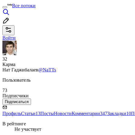
Все потоки
Войти
32
Карма
Нат Гаджибалаев
@NaTTs
Пользователь
73
Подписчики
Подписаться
Профиль
Статьи
13
Посты
Новости
Комментарии
347
Закладки
10
П
В рейтинге
Не участвует