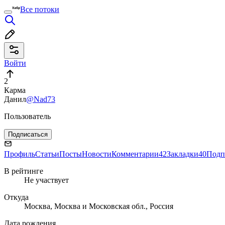
Все потоки
Войти
2
Карма
Данил
@Nad73
Пользователь
Подписаться
Профиль
Статьи
Посты
Новости
Комментарии
42
Закладки
40
Подп
В рейтинге
Не участвует
Откуда
Москва, Москва и Московская обл., Россия
Дата рождения