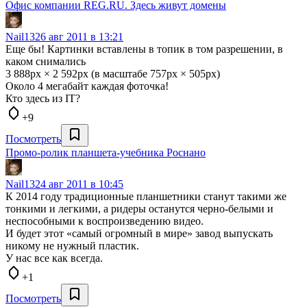
Офис компании REG.RU. Здесь живут домены
Nail13
26 авг 2011 в 13:21
Еще бы! Картинки вставлены в топик в том разрешении, в
каком снимались
3 888px × 2 592px (в масштабе 757px × 505px)
Около 4 мегабайт каждая фоточка!
Кто здесь из IT?
+9
Посмотреть
Промо-ролик планшета-учебника Роснано
Nail13
24 авг 2011 в 10:45
К 2014 году традиционные планшетники станут такими же
тонкими и легкими, а ридеры останутся черно-белыми и
неспособными к воспроизведению видео.
И будет этот «самый огромный в мире» завод выпускать
никому не нужный пластик.
У нас все как всегда.
+1
Посмотреть