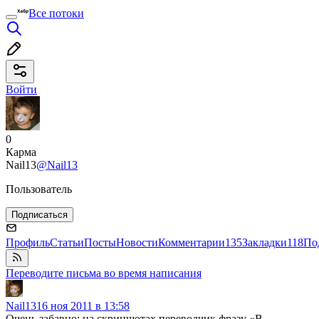
Все потоки
Войти
0
Карма
Nail13
@Nail13
Пользователь
Подписаться
Профиль
Статьи
Посты
Новости
Комментарии
135
Закладки
118
По
Переводите письма во время написания
Nail13
16 ноя 2011 в 13:58
Очень забавно: на скриншотах переводчик фразу «В