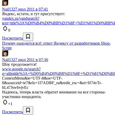
Nail13
27 июл 2011 в 07:41
Яндекс, кстати, и тут присутствует:
yandex.ru/yandsearch?
text=title%3A%D0%B4%D0%BB%D1%8F+%D1%81%D0%B
0
Посмотреть
Почему находится всё: ответ Яндексу от разработчиков Shop-
Script
Nail13
27 июл 2011 в 07:36
Шоу продолжается!
www.google.ru/search?
q=allintitle%3A+%D0%B4%D0%BB%D1%8F+%D1%81%D0
ContextMenu&ie=UTF-8&oe=UTF-
8&sourceid=ie7&rlz=1I7ADBF_ru&redir_esc=&ei=H74vTr-
hL47JswbvjvEc
Надеюсь, теперь власть обратит внимание на все стороны-
участники инцидента.
+1
Посмотреть