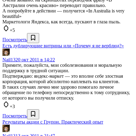
Австралии очень красиво» переводит правильно.
А попробуйте в действии — получится «In Australia is very
beautiful»
Маркетологи Яндекса, как всегда, пускают в глаза пыль.
+5
Посмотреть
Есть дублирующие витрины или «Почему я не верблюд?»
Nail13
20 окт 2011 в 14:22
Примите, пожалуйста, мои соболезнования и моральную
поддержку в трудной ситуации.
Подтверждаю: яндекс-маркет — это вполне себе злостная
корпорация, которой абсолютно наплевать на клиентов.
В таких случаях лично мне здорово помогало личное
обращение по телефону непосредственно к тому сотруднику,
от которого вы получили отписку.
+3
Посмотреть
Результаты акции с Групон. Практический опыт
Nail13
13 окт 2011 в 21:47