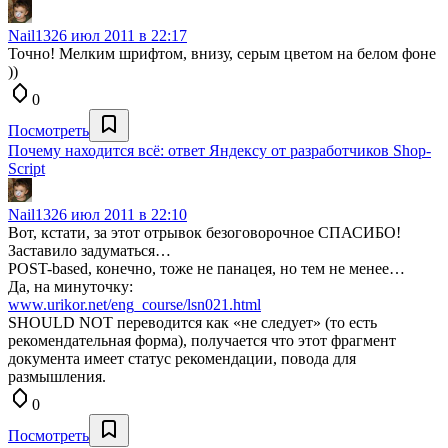
Nail13
26 июл 2011 в 22:17
Точно! Мелким шрифтом, внизу, серым цветом на белом фоне
))
0
Посмотреть
Почему находится всё: ответ Яндексу от разработчиков Shop-
Script
Nail13
26 июл 2011 в 22:10
Вот, кстати, за этот отрывок безоговорочное СПАСИБО!
Заставило задуматься…
POST-based, конечно, тоже не панацея, но тем не менее…
Да, на минуточку:
www.urikor.net/eng_course/lsn021.html
SHOULD NOT переводится как «не следует» (то есть
рекомендательная форма), получается что этот фрагмент
документа имеет статус рекомендации, повода для
размышления.
0
Посмотреть