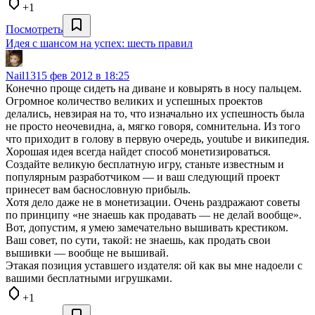
+1
Посмотреть
Идея с шансом на успех: шесть правил
Nail13
15 фев 2012 в 18:25
Конечно проще сидеть на диване и ковырять в носу пальцем.
Огромное количество великих и успешных проектов
делались, невзирая на то, что изначально их успешность была
не просто неочевидна, а, мягко говоря, сомнительна. Из того
что приходит в голову в первую очередь, youtube и википедия.
Хорошая идея всегда найдет способ монетизироваться.
Создайте великую бесплатную игру, станьте известным и
популярным разработчиком — и ваш следующий проект
принесет вам баснословную прибыль.
Хотя дело даже не в монетизации. Очень раздражают советы
по принципу «не знаешь как продавать — не делай вообще».
Вот, допустим, я умею замечательно вышивать крестиком.
Ваш совет, по сути, такой: не знаешь, как продать свои
вышивки — вообще не вышивай.
Этакая позиция уставшего издателя: ой как вы мне надоели с
вашими бесплатными игрушками.
+1