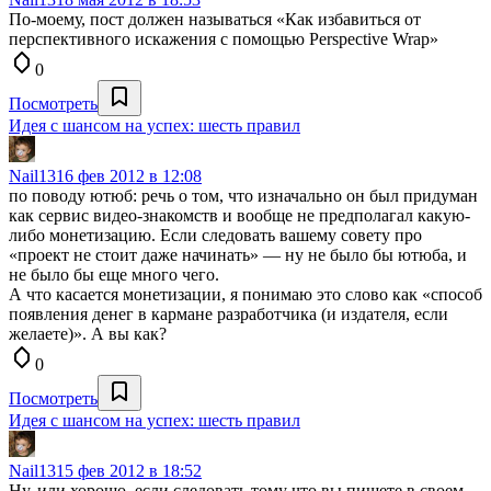
По-моему, пост должен называться «Как избавиться от
перспективного искажения с помощью Perspective Wrap»
0
Посмотреть
Идея с шансом на успех: шесть правил
Nail13
16 фев 2012 в 12:08
по поводу ютюб: речь о том, что изначально он был придуман
как сервис видео-знакомств и вообще не предполагал какую-
либо монетизацию. Если следовать вашему совету про
«проект не стоит даже начинать» — ну не было бы ютюба, и
не было бы еще много чего.
А что касается монетизации, я понимаю это слово как «способ
появления денег в кармане разработчика (и издателя, если
желаете)». А вы как?
0
Посмотреть
Идея с шансом на успех: шесть правил
Nail13
15 фев 2012 в 18:52
Ну, или хорошо, если следовать тому что вы пишете в своем