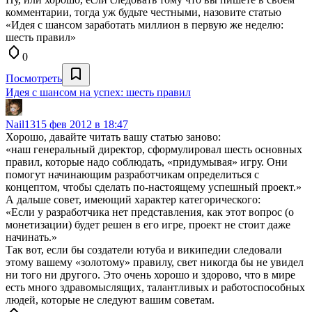
комментарии, тогда уж будьте честными, назовите статью
«Идея с шансом заработать миллион в первую же неделю:
шесть правил»
0
Посмотреть
Идея с шансом на успех: шесть правил
Nail13
15 фев 2012 в 18:47
Хорошо, давайте читать вашу статью заново:
«наш генеральный директор, сформулировал шесть основных
правил, которые надо соблюдать, «придумывая» игру. Они
помогут начинающим разработчикам определиться с
концептом, чтобы сделать по-настоящему успешный проект.»
А дальше совет, имеющий характер категорического:
«Если у разработчика нет представления, как этот вопрос (о
монетизации) будет решен в его игре, проект не стоит даже
начинать.»
Так вот, если бы создатели ютуба и википедии следовали
этому вашему «золотому» правилу, свет никогда бы не увидел
ни того ни другого. Это очень хорошо и здорово, что в мире
есть много здравомыслящих, талантливых и работоспособных
людей, которые не следуют вашим советам.