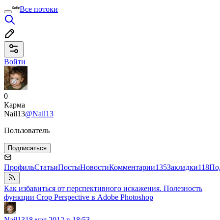
Все потоки
Войти
0
Карма
Nail13
@Nail13
Пользователь
Подписаться
Профиль
Статьи
Посты
Новости
Комментарии
135
Закладки
118
По
Как избавиться от перспективного искажения. Полезность
функции Crop Perspective в Adobe Photoshop
Nail13
18 мая 2012 в 18:53