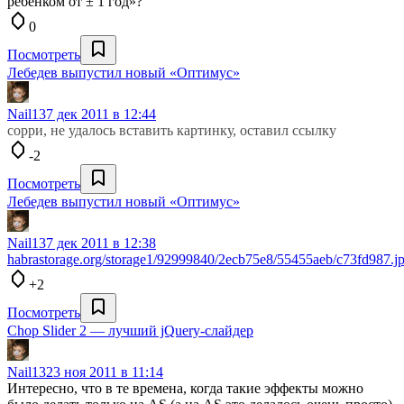
ребенком от ± 1 год»?
0
Посмотреть
Лебедев выпустил новый «Оптимус»
Nail13
7 дек 2011 в 12:44
сорри, не удалось вставить картинку, оставил ссылку
-2
Посмотреть
Лебедев выпустил новый «Оптимус»
Nail13
7 дек 2011 в 12:38
habrastorage.org/storage1/92999840/2ecb75e8/55455aeb/c73fd987.j
+2
Посмотреть
Chop Slider 2 — лучший jQuery-слайдер
Nail13
23 ноя 2011 в 11:14
Интересно, что в те времена, когда такие эффекты можно