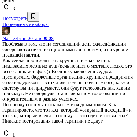
детям.
+3
Посмотреть
Проверяемые выборы
Nail13
4 янв 2012 в 09:08
Проблема в том, что на сегодняшний день фальсификации
совершаются не оппозиционными личностями, а на уровне
правящей партии.
Как сейчас происходит «накручивание» за счет так
называемых мертвых душ (речь не идет о мертвых людях, это
всего лишь метафора)? Военные, заключенные, дома
престарелых, бюджетные организации, крупные предприятия
с господдержкой — этих людей очень и очень много, какую
систему вы ни придумаете, они будут голосовать так, как им
прикажут. Не говоря уже о многократном голосовании по
открепительным в разных участках.
По поводу системы с открытым исходным кодом. Как
гарантировать, что тот код, который «открытый исходный» и
тот код, который ввели в систему — это один и тот же код?
Никакие тестирования такой гарантии не дадут.
+1