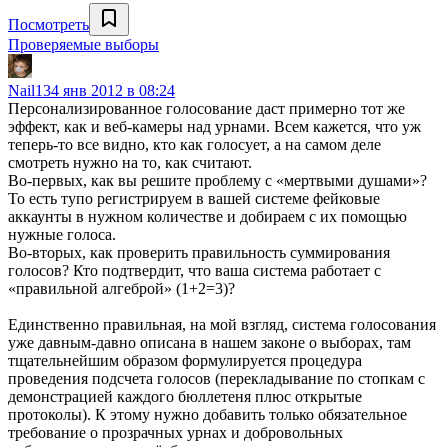
Посмотреть
Проверяемые выборы
Nail13
4 янв 2012 в 08:24
Персонализированное голосование даст примерно тот же
эффект, как и веб-камеры над урнами. Всем кажется, что уж
теперь-то все видно, кто как голосует, а на самом деле
смотреть нужно на то, как считают.
Во-первых, как вы решите проблему с «мертвыми душами»?
То есть тупо регистрируем в вашей системе фейковые
аккаунты в нужном количестве и добираем с их помощью
нужные голоса.
Во-вторых, как проверить правильность суммирования
голосов? Кто подтвердит, что ваша система работает с
«правильной алгеброй» (1+2=3)?
Единственно правильная, на мой взгляд, система голосования
уже давным-давно описана в нашем законе о выборах, там
тщательнейшим образом формулируется процедура
проведения подсчета голосов (перекладывание по стопкам с
демонстрацией каждого бюллетеня плюс открытые
протоколы). К этому нужно добавить только обязательное
требование о прозрачных урнах и добровольных