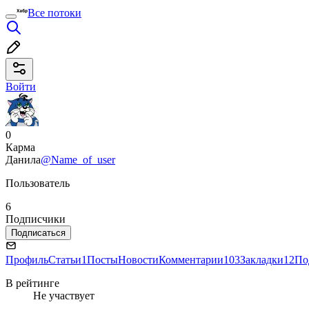
Все потоки
Войти
0
Карма
Данила
@Name_of_user
Пользователь
6
Подписчики
Подписаться
Профиль
Статьи
1
Посты
Новости
Комментарии
103
Закладки
12
По
В рейтинге
Не участвует