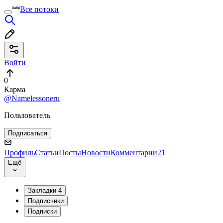
Все потоки
Войти
0
Карма
@Namelessoneru
Пользователь
Подписаться
Профиль
Статьи
Посты
Новости
Комментарии
21
Ещё
Закладки
4
Подписчики
Подписки