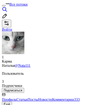
Все потоки
Войти
1
Карма
Наталья
@Nata111
Пользователь
3
Подписчики
Подписаться
Профиль
Статьи
Посты
Новости
Комментарии
333
Ещё