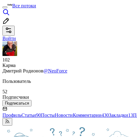
Все потоки
Войти
102
Карма
Дмитрий Родионов
@NeoForce
Пользователь
52
Подписчики
Подписаться
Профиль
Статьи
90
Посты
Новости
Комментарии
430
Закладки
13
П