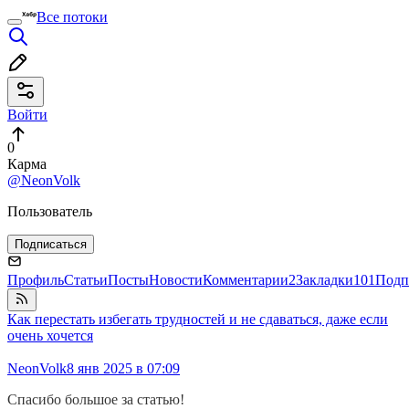
Все потоки
Войти
0
Карма
@NeonVolk
Пользователь
Подписаться
Профиль
Статьи
Посты
Новости
Комментарии
2
Закладки
101
Подп
Как перестать избегать трудностей и не сдаваться, даже если
очень хочется
NeonVolk
8 янв 2025 в 07:09
Спасибо большое за статью!