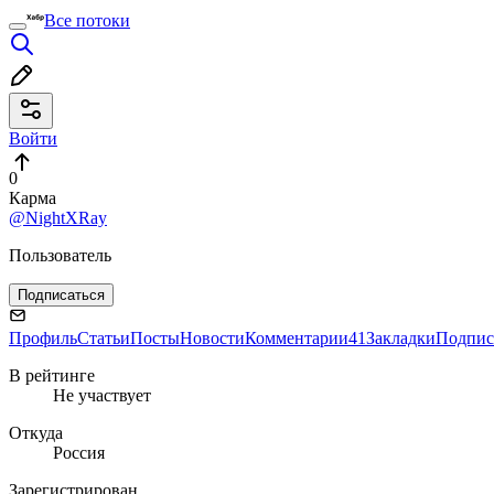
Все потоки
Войти
0
Карма
@NightXRay
Пользователь
Подписаться
Профиль
Статьи
Посты
Новости
Комментарии
41
Закладки
Подпис
В рейтинге
Не участвует
Откуда
Россия
Зарегистрирован