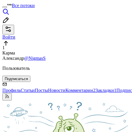
Все потоки
Войти
1
Карма
Александр
@NigmasS
Пользователь
Подписаться
Профиль
Статьи
Посты
Новости
Комментарии
2
Закладки
1
Подпис