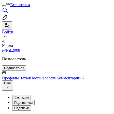
Все потоки
Войти
-8
Карма
@Nik2008
Пользователь
Подписаться
Профиль
Статьи
Посты
Новости
Комментарии
67
Ещё
Закладки
Подписчики
Подписки