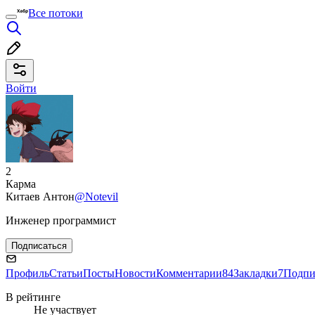
Все потоки
Войти
2
Карма
Китаев Антон
@Notevil
Инженер программист
Подписаться
Профиль
Статьи
Посты
Новости
Комментарии
84
Закладки
7
Подпи
В рейтинге
Не участвует