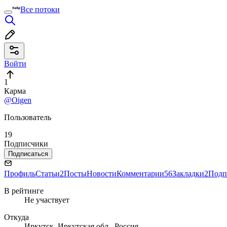
Все потоки
Войти
1
Карма
@Oigen
Пользователь
19
Подписчики
Подписаться
Профиль
Статьи
2
Посты
Новости
Комментарии
56
Закладки
2
Подп
В рейтинге
Не участвует
Откуда
Иркутск, Иркутская обл., Россия