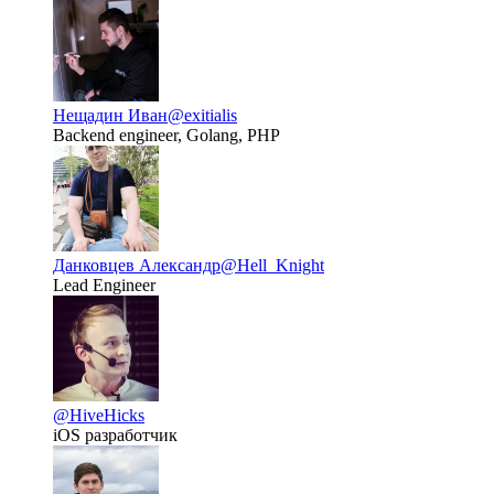
Нещадин Иван
@exitialis
Backend engineer, Golang, PHP
Данковцев Александр
@Hell_Knight
Lead Engineer
@HiveHicks
iOS разработчик