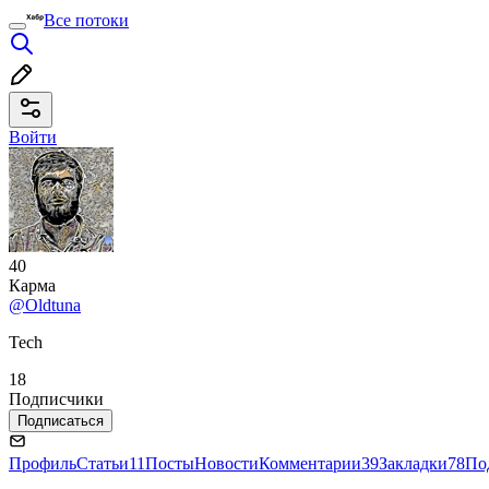
Все потоки
Войти
40
Карма
@Oldtuna
Tech
18
Подписчики
Подписаться
Профиль
Статьи
11
Посты
Новости
Комментарии
39
Закладки
78
По