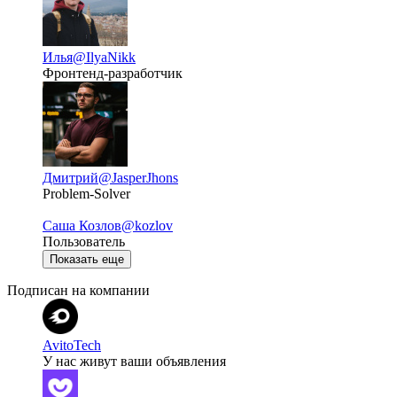
Илья
@IlyaNikk
Фронтенд-разработчик
Дмитрий
@JasperJhons
Problem-Solver
Саша Козлов
@kozlov
Пользователь
Показать еще
Подписан на компании
AvitoTech
У нас живут ваши объявления