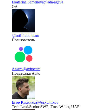
Ekaterina Semenova
@ada-agava
QA
@anti-fraud-team
Пользователь
Авито
@avitocare
Поддержка Avito
Егор Курников
@eakurnikov
Tech Lead/Senior SWE, Trust Wallet, UAE