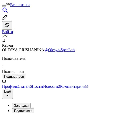
Все потоки
Войти
-4
Карма
OLESYA GRISHANINA
@Olesya-SpecLab
Пользователь
1
Подписчики
Подписаться
Профиль
Статьи
6
Посты
Новости
2
Комментарии
33
Ещё
Закладки
Подписчики